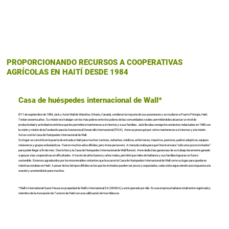
PROPORCIONANDO RECURSOS A COOPERATIVAS
AGRÍCOLAS EN HAITÍ DESDE 1984
Casa de huéspedes internacional de Wall*
El 11 de septiembre de 1984, Jack y Anne Wall de Waterloo, Ontario, Canadá, vendieron la mayoría de sus posesiones y se mudaron a Puerto Príncipe, Haití.
Tenían sesenta años. Su misión era trabajar con los más pobres entre los pobres de las comunidades rurales: permitiéndoles alcanzar un nivel de
productividad y actividad económica que les permitiera mantenerse a sí mismos y a sus familias. Jack llevaba consigo los estatutos redactados en 1980 con
la visión y misión de la Fundación para la Asistencia al Desarrollo Internacional (FIDA). Anne se preocupó por cómo mantenerse a sí mismos y a la misión.
Así se creó la Casa de Huéspedes Internacional de Wall.
Su hogar se convirtió en la puerta de entrada a Haití para muchos: turistas, visitantes, médicos, enfermeras, maestros, pastores, padres adoptivos, equipos
misioneros y grupos eclesiásticos. Fueron muchos años difíciles, pero Anne perseveró. A menudo oraba para que Dios le enviara “sólo unos pocos invitados”
para poder llegar a fin de mes. Dios lo hizo y la Casa de Huéspedes Internacional de Wall floreció. Anne dedicó las ganancias de su trabajo duramente ganado
a apoyar a las cooperativas en dificultades. A través de años buenos y años malos, permitió que miles de haitianos y sus familias lograran un futuro
sostenible. Estamos agradecidos por los innumerables visitantes que buscaron la Casa de Huéspedes Internacional de Wall como su lugar para quedarse
mientras estaban en Haití. A pesar de los tiempos difíciles en los que los invitados pueden ser pocos y espaciados, cada visita sigue siendo una respuesta a la
oración y una bendición para muchos.
*Wall's International Guest House es propiedad de Wall's International SA (WINSA) y está operado por ella. Es una empresa haitiana totalmente registrada y
miembro de la Asociación de Turismo de Haití con una calificación de tres hibiscos.